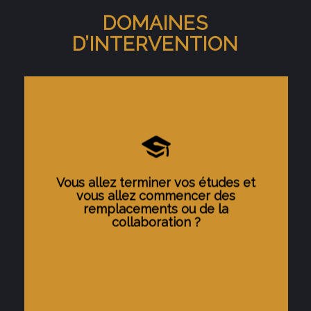
DOMAINES
D’INTERVENTION
Création du statut
Inscription à l’URSSAF
Vous allez terminer vos études et
Inscription à la retraite
vous allez commencer des
remplacements ou de la
Modulation des cotisations
collaboration ?